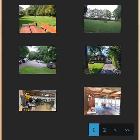
1
2
>
>>