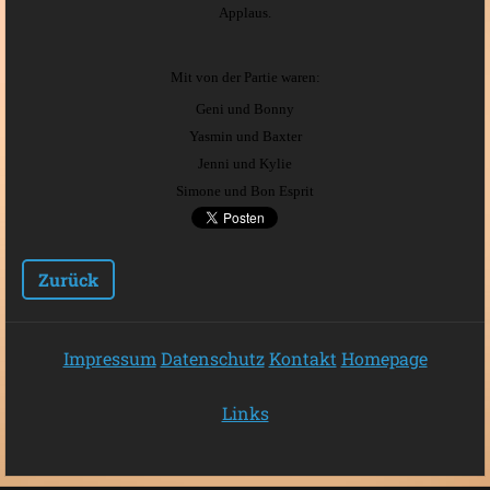
Applaus.
Mit von der Partie waren:
Geni und Bonny
Yasmin und Baxter
Jenni und Kylie
Simone und Bon Esprit
Zurück
Impressum
Datenschutz
Kontakt
Homepage
Links