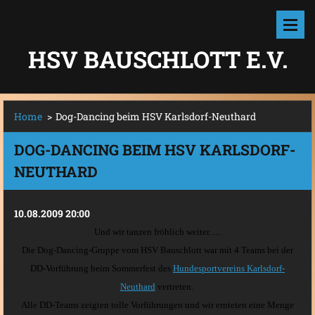
HSV BAUSCHLOTT E.V.
Home
>
Dog-Dancing beim HSV Karlsdorf-Neuthard
DOG-DANCING BEIM HSV KARLSDORF-
NEUTHARD
10.08.2009 20:00
Und wir tanzen fröhlich weiter......
Die Dog-Dancing-Gruppe vom HSV Bauschlott war mit 4 Teams bei der
DD-Vorführung beim Sommerfest des
Hundesportvereins Karlsdorf-
Neuthard
vertreten.
Alle DD-Teams zeigten tolle Vorführungen und wir ernteten eine Menge