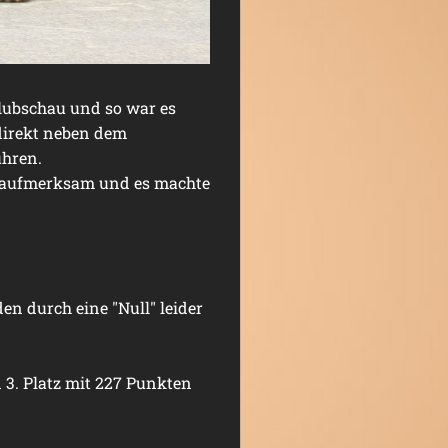
Clubschau und so war es
direkt neben dem
ühren.
hr aufmerksam und es machte
en durch eine "Null" leider
 3. Platz mit 227 Punkten