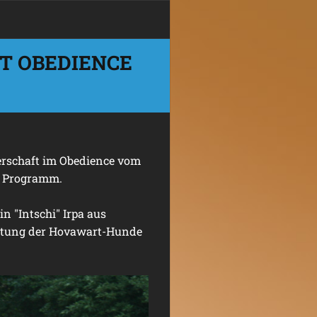
T OBEDIENCE
rschaft im Obedience vom
m Programm.
n "Intschi" Irpa aus
altung der Hovawart-Hunde