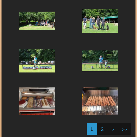
1
2
>
>>