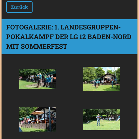
Zurück
FOTOGALERIE: 1. LANDESGRUPPEN-
POKALKAMPF DER LG 12 BADEN-NORD
MIT SOMMERFEST