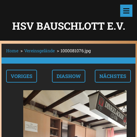
HSV BAUSCHLOTT E.V.
Home
>
Vereinsgelände
>
1000081076.jpg
VORIGES
DIASHOW
NÄCHSTES